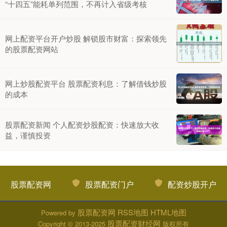
“十四五”能耗单列范围，不再计入省级考核
网上配资平台开户炒股 解锁股市财富：探索领先
的股票配资网站
网上炒股配资平台 股票配资利息：了解借钱炒股
的成本
股票配资新闻 个人配资炒股配资：快速放大收
益，谨慎投资
股票配资网
股票配资门户
配资炒股开户
股票配资网
RSS地图
HTML地图
Powered by
股票配资财经网
Copyright
© 2013-2025
版权所有