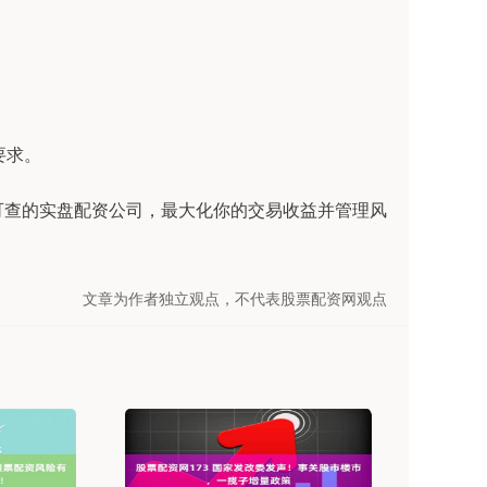
要求。
可查的实盘配资公司，最大化你的交易收益并管理风
文章为作者独立观点，不代表股票配资网观点