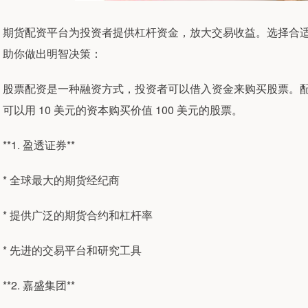
期货配资平台为投资者提供杠杆资金，放大交易收益。选择合
助你做出明智决策：
股票配资是一种融资方式，投资者可以借入资金来购买股票。配资
可以用 10 美元的资本购买价值 100 美元的股票。
**1. 盈透证券**
* 全球最大的期货经纪商
* 提供广泛的期货合约和杠杆率
* 先进的交易平台和研究工具
**2. 嘉盛集团**