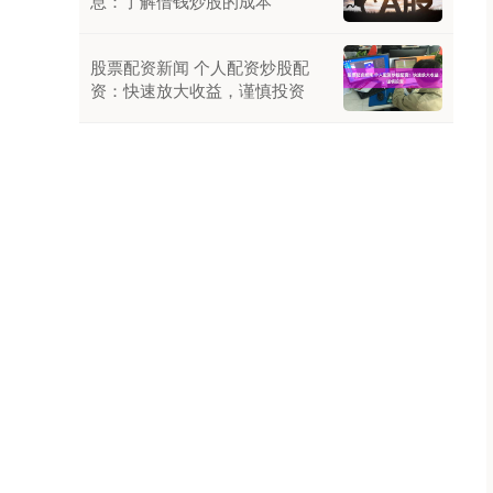
息：了解借钱炒股的成本
股票配资新闻 个人配资炒股配
资：快速放大收益，谨慎投资