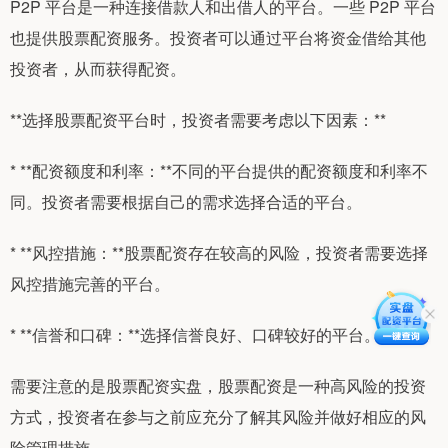
P2P 平台是一种连接借款人和出借人的平台。一些 P2P 平台
也提供股票配资服务。投资者可以通过平台将资金借给其他
投资者，从而获得配资。
**选择股票配资平台时，投资者需要考虑以下因素：**
* **配资额度和利率：**不同的平台提供的配资额度和利率不
同。投资者需要根据自己的需求选择合适的平台。
* **风控措施：**股票配资存在较高的风险，投资者需要选择
风控措施完善的平台。
* **信誉和口碑：**选择信誉良好、口碑较好的平台。
需要注意的是股票配资实盘，股票配资是一种高风险的投资
方式，投资者在参与之前应充分了解其风险并做好相应的风
险管理措施。