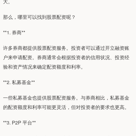
大。
那么，哪里可以找到股票配资呢？
**1. 券商**
许多券商都提供股票配资服务。投资者可以通过开立融资账
户来申请配资。券商通常会根据投资者的信用状况、投资经
验和资产情况来确定配资额度和利率。
**2. 私募基金**
一些私募基金也提供股票配资服务。与券商相比，私募基金
的配资额度和利率可能更灵活，但对投资者的要求也更高。
**3. P2P 平台**