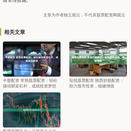
文章为作者独立观点，不代表股票配资网观点
相关文章
中股配资 常熟股票配资：轻松
短线股票配资 陕西炒股配资：
撬动财富杠杆，成就投资梦想
助力股市投资，稳健增值