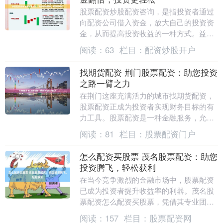
股票配资炒股配资咨询，是指投资者通过
向配资公司借入资金，放大自己的投资资
金，从而提高投资收益的一种方式。益阳
股票配资市场近年来发展迅速，为投资者
阅读：
63
栏目：
配资炒股开户
提供了便捷的资金....
找期货配资 荆门股票配资：助您投资
之路一臂之力
在荆门这座充满活力的城市找期货配资，
股票配资正成为投资者实现财务目标的有
力工具。股票配资是一种金融服务，允许
投资者通过借入资金来放大其投资规模。
阅读：
81
栏目：
股票配资门户
* **放大收....
怎么配资买股票 茂名股票配资：助您
投资腾飞，轻松获利
在当今竞争激烈的金融市场中，股票配资
已成为投资者提升收益率的利器。茂名股
票配资怎么配资买股票，凭借其专业团队
和完善的平台，为投资者提供安全可靠的
阅读：
157
栏目：
股票配资网