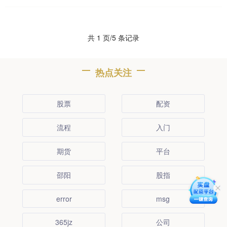
配资服务。 * ....
共 1 页/5 条记录
热点关注
股票
配资
流程
入门
期货
平台
邵阳
股指
error
msg
365jz
公司