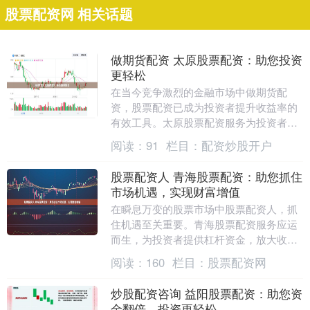
股票配资网 相关话题
做期货配资 太原股票配资：助您投资
更轻松
在当今竞争激烈的金融市场中做期货配
资，股票配资已成为投资者提升收益率的
有效工具。太原股票配资服务为投资者提
供了杠杆资金，让他们能够以更少的资金
阅读：
91
栏目：
配资炒股开户
撬动更大的投资机会....
股票配资人 青海股票配资：助您抓住
市场机遇，实现财富增值
在瞬息万变的股票市场中股票配资人，抓
住机遇至关重要。青海股票配资服务应运
而生，为投资者提供杠杆资金，放大收益
股票配资人潜力。 配资公司提供资金杠
阅读：
160
栏目：
股票配资网
杆，让投资者以较....
炒股配资咨询 益阳股票配资：助您资
金翻倍，投资更轻松