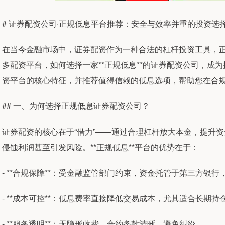
# 证券配资公司·正规低息平台推荐：安全与效率并重的投资选
在当今金融市场中，证券配资作为一种合法的杠杆投资工具，
多配资平台，如何选择一家**正规低息**的证券配资公司，成
资平台的核心特征，并推荐值得信赖的低息选项，帮助您在合
## 一、为何选择正规低息证券配资公司？
证券配资的核心在于“借力”——通过合理杠杆放大本金，提升
侵蚀利润甚至引发风险。**正规低息**平台的优势在于：
- **合规保障**：受金融监管部门约束，资金托管于第三方银
- **成本可控**：低息费率直接降低交易成本，尤其适合长期
- **服务透明**：无隐形收费，合约条款清晰，避免纠纷。