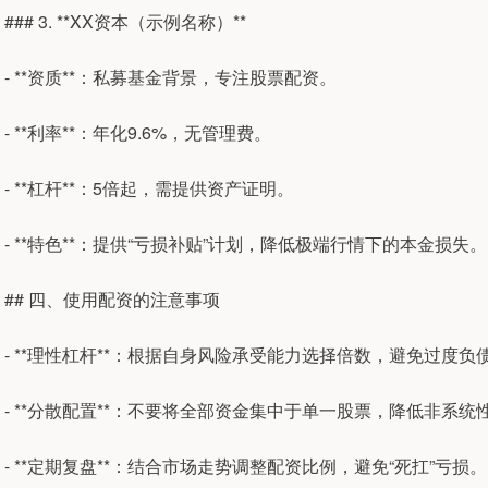
### 3. **XX资本（示例名称）**
- **资质**：私募基金背景，专注股票配资。
- **利率**：年化9.6%，无管理费。
- **杠杆**：5倍起，需提供资产证明。
- **特色**：提供“亏损补贴”计划，降低极端行情下的本金损失。
## 四、使用配资的注意事项
- **理性杠杆**：根据自身风险承受能力选择倍数，避免过度负
- **分散配置**：不要将全部资金集中于单一股票，降低非系统
- **定期复盘**：结合市场走势调整配资比例，避免“死扛”亏损。