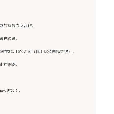
证或与持牌券商合作。
人账户转账。
化利率在8%-15%之间（低于此范围需警惕）。
义止损策略。
方面表现突出：