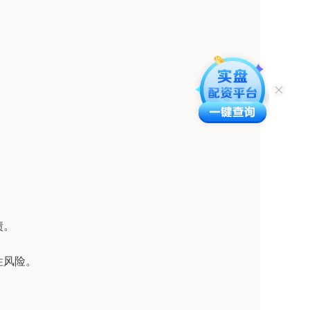
债。
性风险。