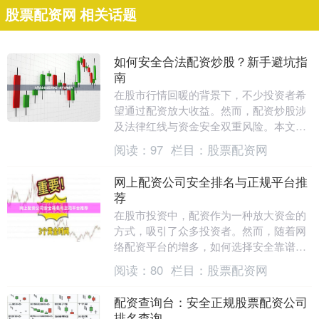
股票配资网 相关话题
如何安全合法配资炒股？新手避坑指
南
在股市行情回暖的背景下，不少投资者希
望通过配资放大收益。然而，配资炒股涉
及法律红线与资金安全双重风险。本文将
为您梳理安全合法的配资方式，帮助新手
阅读：
97
栏目：
股票配资网
避开常见陷阱。 ....
网上配资公司安全排名与正规平台推
荐
在股市投资中，配资作为一种放大资金的
方式，吸引了众多投资者。然而，随着网
络配资平台的增多，如何选择安全靠谱的
配资公司成为投资者最关心的问题。本文
阅读：
80
栏目：
股票配资网
将为您解析网上配....
配资查询台：安全正规股票配资公司
排名查询